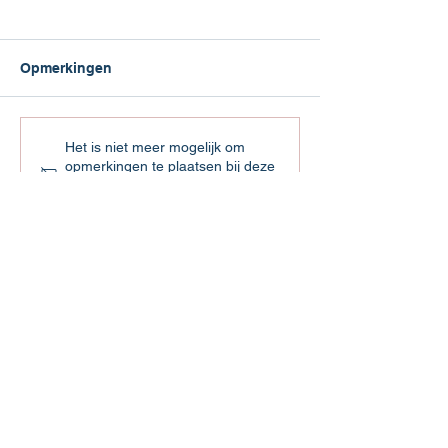
Opmerkingen
Jaarloon Bijzonder
Pensioenopbou
Het is niet meer mogelijk om
opmerkingen te plaatsen bij deze
Tarief
verlof
post. Neem contact op met de
website-eigenaar voor meer info.
Hoofdkantoor
Beemdstraat 5
5653 MA Eindhoven